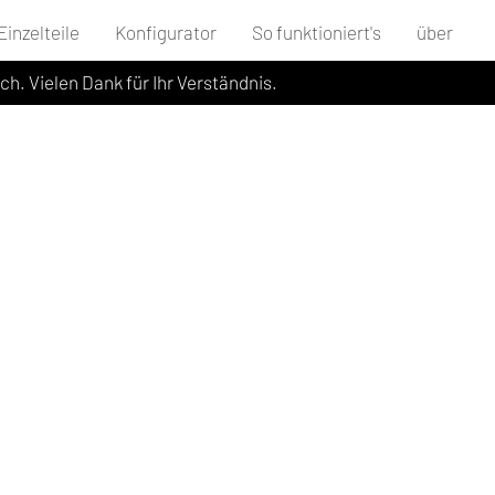
Einzelteile
Konfigurator
So funktioniert's
über
ich. Vielen Dank für Ihr Verständnis.