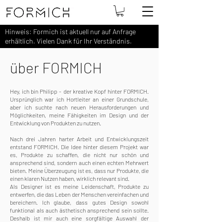
Hinweis: Formich ist aktuell nur auf Anfrage
erhältlich. Vielen Dank für Ihr Verständnis.
über FORMICH
Hey, ich bin Philipp - der kreative Kopf hinter FORMICH.
Ursprünglich war ich Hortleiter an einer Grundschule,
aber ich suchte nach neuen Herausforderungen und
Möglichkeiten, meine Fähigkeiten im Design und der
Entwicklung von Produkten zu nutzen.
Nach drei Jahren harter Arbeit und Entwicklungszeit
entstand FORMICH. Die Idee hinter diesem Projekt war
es, Produkte zu schaffen, die nicht nur schön und
ansprechend sind, sondern auch einen echten Mehrwert
bieten. Meine Überzeugung ist es, dass nur Produkte, die
einen klaren Nutzen haben, wirklich relevant sind.
Als Designer ist es meine Leidenschaft, Produkte zu
entwerfen, die das Leben der Menschen vereinfachen und
bereichern. Ich glaube, dass gutes Design sowohl
funktional als auch ästhetisch ansprechend sein sollte.
Deshalb ist mir auch eine sorgfältige Auswahl der