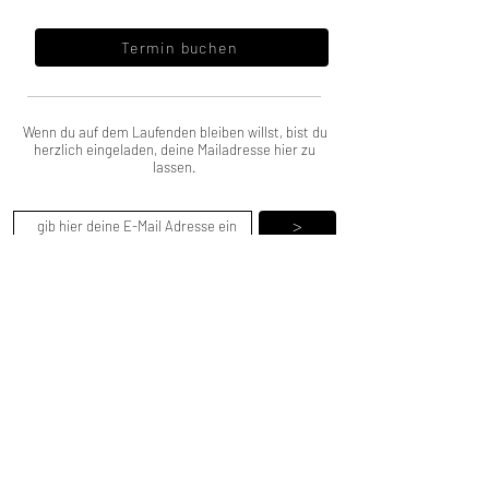
Termin buchen
Wenn du auf dem Laufenden bleiben willst, bist du
herzlich eingeladen, deine Mailadresse hier zu
lassen.
>
Wo wird FORMICH produziert?
Von wo stammt das Holz für FORMICH?
Wieso ist FORMICH nachhatlig?
Produktionspartner