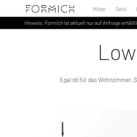
Möbel
Set's
Hinweis: Formich ist aktuell nur auf Anfrage erhältl
Low
Egal ob für das Wohnzimmer, S