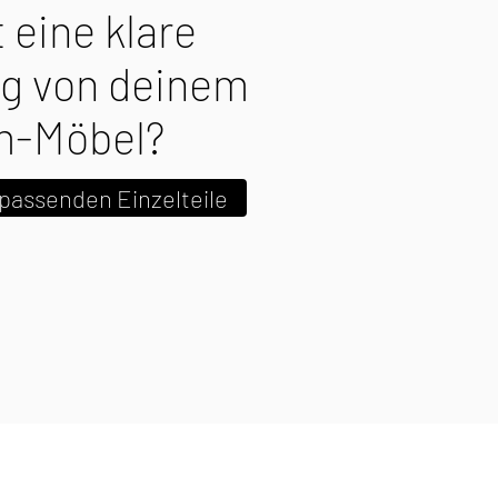
 eine klare
ng von deinem
m-Möbel?
 passenden Einzelteile