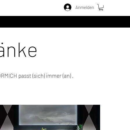
Anmelden
änke
RMICH passt (sich) immer (an
) .