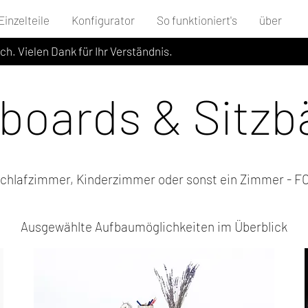
Einzelteile
Konfigurator
So funktioniert's
über
ich. Vielen Dank für Ihr Verständnis.
boards & Sitzb
chlafzimmer, Kinderzimmer oder sonst ein Zimmer - FO
Ausgewählte Aufbaumöglichkeiten im Überblick