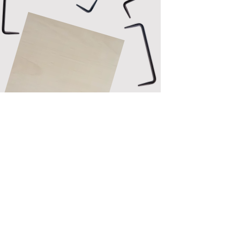
+41 76 423 45 60
Philipp.Rast@formich.ch