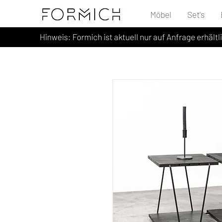
Möbel
Set's
Hinweis: Formich ist aktuell nur auf Anfrage erhältl