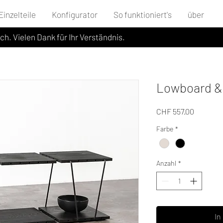
Einzelteile
Konfigurator
So funktioniert's
über
ich. Vielen Dank für Ihr Verständnis.
Lowboard & 
Preis
CHF 557.00
Farbe
*
Anzahl
*
In