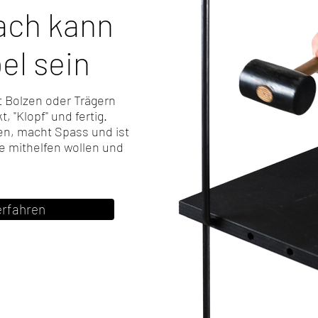
ach kann
el sein
t Bolzen oder Trägern
"Klopf" und fertig.
n, macht Spass und ist
le mithelfen wollen und
erfahren