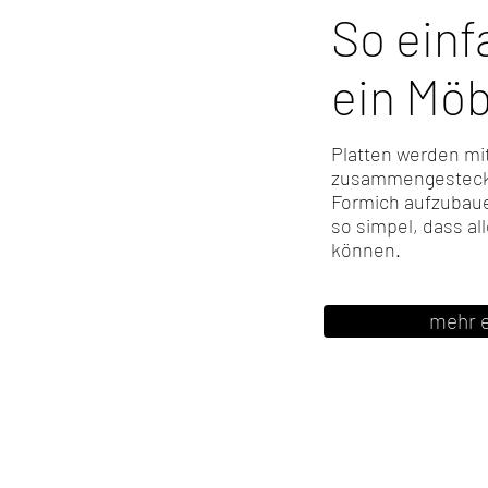
So einf
ein Möb
Platten werden mi
zusammengesteckt, 
Formich aufzubaue
so simpel, dass al
können.
mehr 