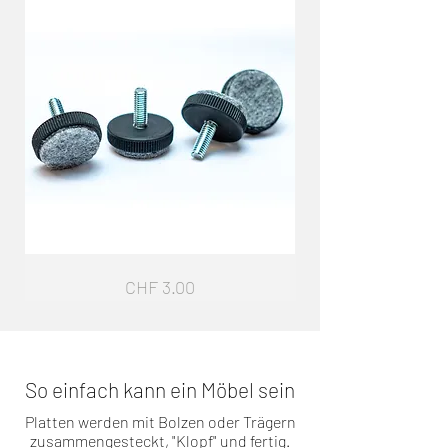
Sockelfuss
Garderobe
Preis
CHF 3.00
G4
So einfach kann ein Möbel sein
Platten werden mit Bolzen oder Trägern
zusammengesteckt, "Klopf" und fertig.