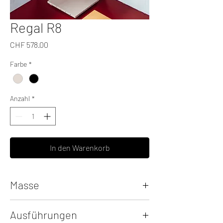
Regal R8
Preis
CHF 578.00
Farbe
*
Anzahl
*
In den Warenkorb
Masse
Breite: 43 cm
Ausführungen
Höhe: 167.5 cm