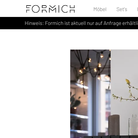
Möbel
Set's
Hinweis: Formich ist aktuell nur auf Anfrage erhältl