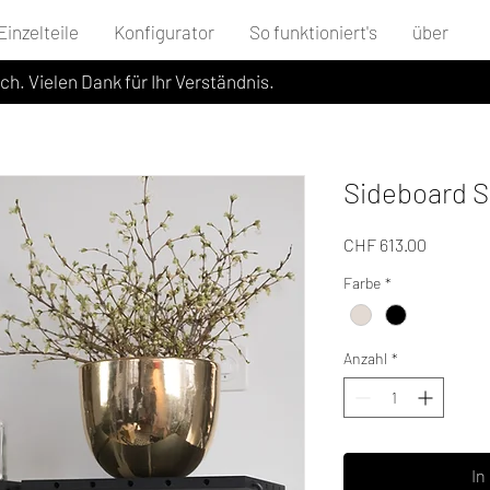
Einzelteile
Konfigurator
So funktioniert's
über
ich. Vielen Dank für Ihr Verständnis.
Sideboard S
Preis
CHF 613.00
Farbe
*
Anzahl
*
In