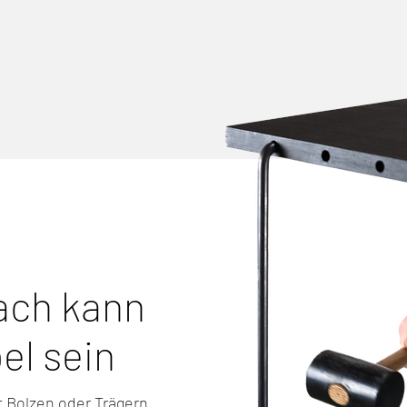
ach kann
el sein
t Bolzen oder Trägern