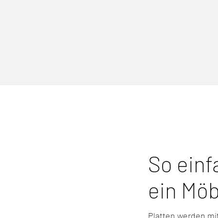
So einf
ein Möb
Platten werden mi