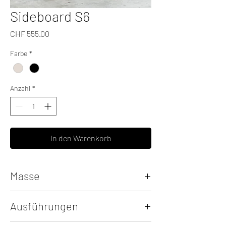
Sideboard S6
Preis
CHF 555.00
Farbe
*
Anzahl
*
In den Warenkorb
Masse
Breite: 84.5 cm
Ausführungen
Höhe: 86.5 cm
Tiefe: 43 cm