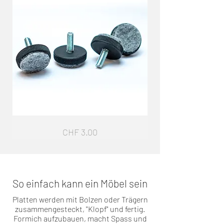
Sockelfuss
Garderobe
Preis
CHF 3.00
G4
So einfach kann ein Möbel sein
Platten werden mit Bolzen oder Trägern
zusammengesteckt, "Klopf" und fertig.
Formich aufzubauen, macht Spass und