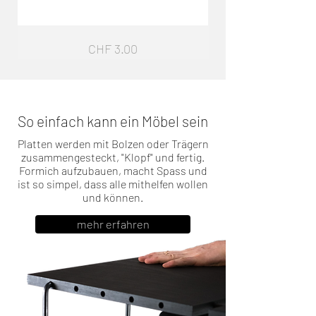
Sockelfuss
Garderobe
Preis
CHF 3.00
G4
So einfach kann ein Möbel sein
Platten werden mit Bolzen oder Trägern
zusammengesteckt, "Klopf" und fertig.
Formich aufzubauen, macht Spass und
ist so simpel, dass alle mithelfen wollen
und können.
mehr erfahren