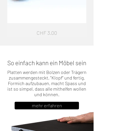
Sockelfuss
Garderobe
Preis
CHF 3.00
G4
So einfach kann ein Möbel sein
Platten werden mit Bolzen oder Trägern
zusammengesteckt, "Klopf" und fertig.
Formich aufzubauen, macht Spass und
ist so simpel, dass alle mithelfen wollen
und können.
mehr erfahren