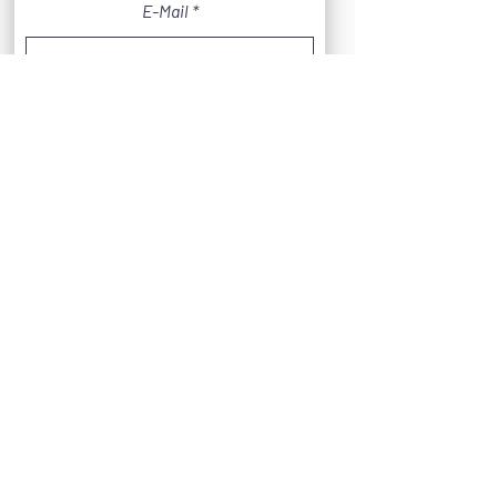
E-Mail
Nachricht
Absenden
Die angegebenen Daten werden nur zum Zweck der