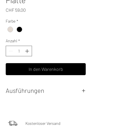
Preis
CHF 59.00
Farbe
*
Anzahl
*
In den Warenkorb
Ausführungen
schweizer Buchenschichtholz schwarz
geölt mit strukturierte Oberfläche
schweizer Buchenschichtholz hell geölt
Kostenloser Versand
mit feiner Oberfläche